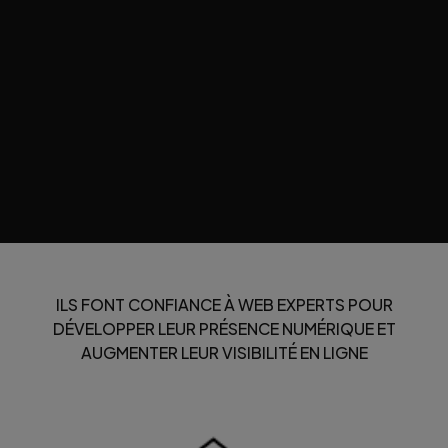
propre, fonctionnalités sur mes
et un SEO très bien optimisé.
Communication rapide, équipe
sérieuse et résultats visibles ..."
Signature Drivin
Schools
Directeur
ILS FONT CONFIANCE À WEB EXPERTS POUR
DÉVELOPPER LEUR PRÉSENCE NUMÉRIQUE ET
AUGMENTER LEUR VISIBILITÉ EN LIGNE