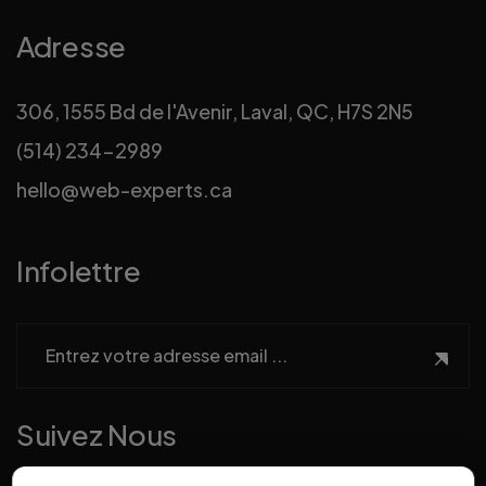
Adresse
306, 1555 Bd de l'Avenir, Laval, QC, H7S 2N5
(514) 234-2989
hello@web-experts.ca
Infolettre
Suivez Nous