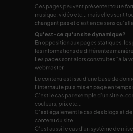
Ces pages peuvent présenter toute for
musique, vidéo etc... mais elles sont t
changent pas et c'est en ce sens qu'ell
Qu'est-ce qu'un site dynamique?
En opposition aux pages statiques, le
les informations de différentes manières
Les pages sont alors construites "à la
webmaster.
Le contenu est issu d'une base de donné
l'internaute puis mis en page en temps 
C'est le cas par exemple d'un site e-c
couleurs, prix etc...
C'est également le cas des blogs et des
contenu du site.
C'est aussi le cas d'un système de mises