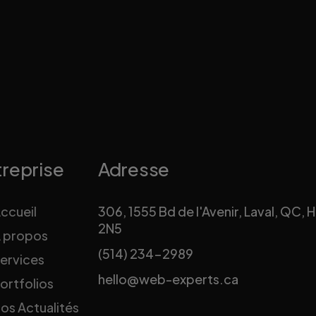
Sign
Directe
treprise
Adresse
ccueil
306, 1555 Bd de l'Avenir, Laval, QC, 
2N5
 propos
(514) 234-2989
ervices
hello@web-experts.ca
ortfolios
os Actualités