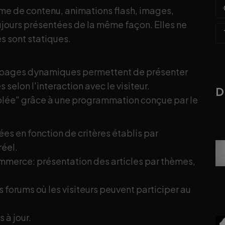
me de contenu, animations flash, images,
oujours présentées de la même façon. Elles ne
es sont statiques.
s pages dynamiques permettent de présenter
 selon l'interaction avec le visiteur.
D
 volée" grâce à une programmation conçue par le
es en fonction de critères établis par
réel.
ommerce: présentation des articles par thèmes,
 forums où les visiteurs peuvent participer au
 à jour.