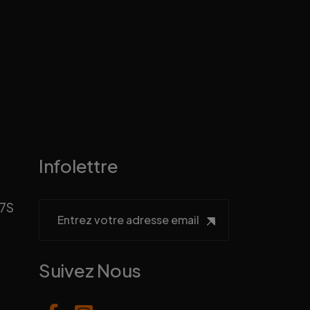
ature Driving Schools
ur
Infolettre
H7S
Suivez Nous