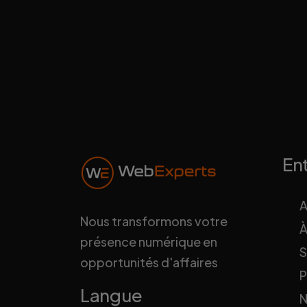
En
A
Nous transformons votre
À
présence numérique en
S
opportunités d'affaires
P
Langue
N